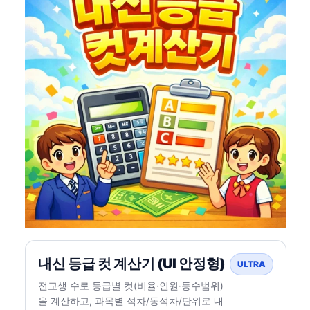
내신 등급 컷 계산기 (UI 안정형)
ULTRA
전교생 수로 등급별 컷(비율·인원·등수범위)
을 계산하고, 과목별 석차/동석차/단위로 내