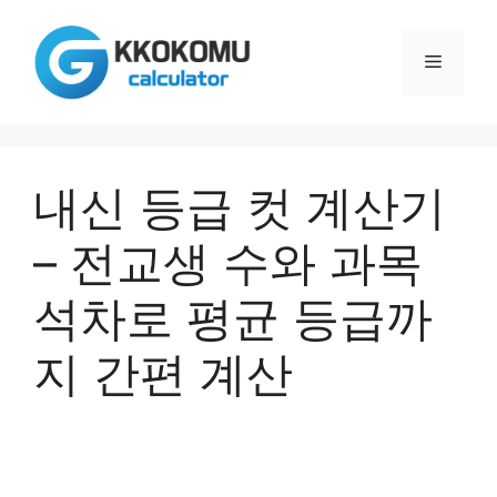
컨
텐
메
츠
로
건
뉴
너
뛰
내신 등급 컷 계산기
기
– 전교생 수와 과목
석차로 평균 등급까
지 간편 계산