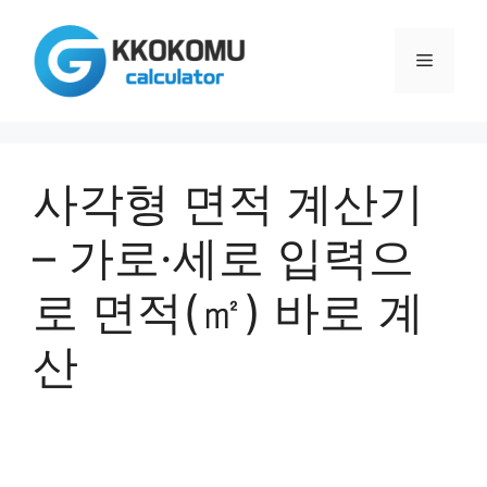
컨
텐
메
츠
로
건
뉴
너
뛰
사각형 면적 계산기
기
– 가로·세로 입력으
로 면적(㎡) 바로 계
산