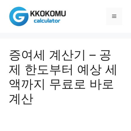
컨
텐
메
츠
로
건
뉴
너
뛰
증여세 계산기 – 공
기
제 한도부터 예상 세
액까지 무료로 바로
계산