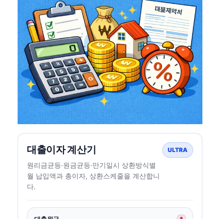
대출이자 계산기
ULTRA
원리금균등·원금균등·만기일시 상환방식별
월 납입액과 총이자, 상환스케줄을 계산합니
다.
대출원금
*