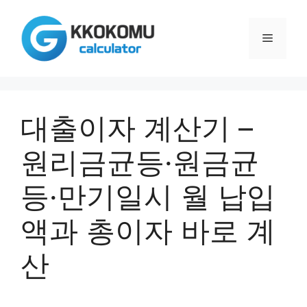
컨
텐
메
츠
로
건
뉴
너
뛰
대출이자 계산기 –
기
원리금균등·원금균
등·만기일시 월 납입
액과 총이자 바로 계
산