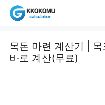
컨
텐
츠
로
건
너
뛰
목돈 마련 계산기 | 
기
바로 계산(무료)