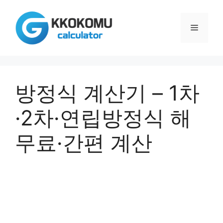
컨
텐
메
츠
로
건
뉴
너
뛰
방정식 계산기 – 1차
기
·2차·연립방정식 해
무료·간편 계산