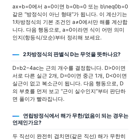
ax+b=0에서 a=0이면
b=0
b=0 또는
b\neq0
b=0
같은 “방정식이 아닌 형태”가 됩니다. 이 계산기는
1차방정식의 기본 조건인 a≠0에서만 해를 계산합
니다. 다음 행동으로, a=0이라면 식이 어떤 의미
인지(항등식/모순)부터 정리해 보세요.
2차방정식의 판별식 D는 무엇을 뜻하나요?
D=b2−4ac는 근의 개수를 결정합니다. D>0이면
서로 다른 실근 2개, D=0이면 중근 1개, D<0이면
실근이 없고 복소근이 됩니다. 다음 행동으로, D
의 부호를 먼저 보고 “근이 실수인지”부터 판단하
면 풀이가 빨라집니다.
연립방정식에서 해가 무한/없음이 되는 경우는
언제인가요?
두 직선이 완전히 겹치면(같은 직선) 해가 무한히