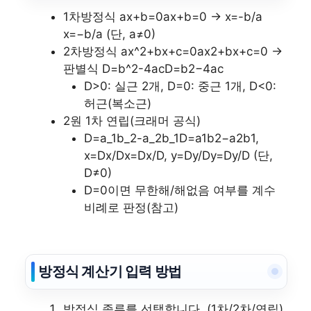
1차방정식
ax+b=0
ax+b=0 →
x=-b/a
x=−b/a (단, a≠0)
2차방정식
ax^2+bx+c=0
ax2+bx+c=0 →
판별식
D=b^2-4ac
D=b2−4ac
D>0: 실근 2개, D=0: 중근 1개, D<0:
허근(복소근)
2원 1차 연립(크래머 공식)
D=a_1b_2-a_2b_1
D=a1​b2​−a2​b1​,
x=Dx/D
x=Dx/D,
y=Dy/D
y=Dy/D (단,
D≠0)
D=0이면 무한해/해없음 여부를 계수
비례로 판정(참고)
방정식 계산기 입력 방법
방정식 종류를 선택합니다. (1차/2차/연립)