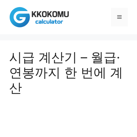
컨
텐
메
츠
로
건
뉴
너
뛰
시급 계산기 – 월급·
기
연봉까지 한 번에 계
산