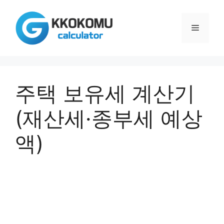
컨
텐
메
츠
로
건
뉴
너
뛰
주택 보유세 계산기
기
(재산세·종부세 예상
액)