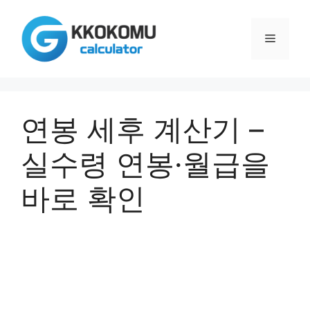
컨
텐
메
츠
로
건
뉴
너
뛰
연봉 세후 계산기 –
기
실수령 연봉·월급을
바로 확인